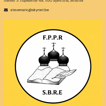
Авеню Э. Пармантье 48, 1150 Брюссель, Бельгия
stevensric@skynet.be